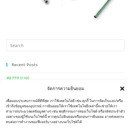
Recent Posts
ท่อ PPR D160
จัดการความยินยอม
ท่อ PPR มาตรฐานเยอรมนี
PP-R Pipe vs Steel Pipe
เพื่อมอบประสบการณ์ที่ดีที่สุด เราใช้เทคโนโลยี เช่น คุกกี้ ในการจัดเก็บและ/หรือ
เข้าถึงข้อมูลของอุปกรณ์ การยินยอมให้เราใช้เทคโนโลยีเหล่านี้จะช่วยให้เรา
การทำงานของระบบปรับอากาศ (HVAC)
สามารถประมวลผลข้อมูลต่างๆ เช่น พฤติกรรมการท่องเว็บไซต์ หรือรหัสประจำตัว
เฉพาะของผู้ใช้บนเว็บไซต์นี้ หากคุณไม่ยินยอมหรือถอนการยินยอม อาจส่งผลกระ
PP-RCT คืออะไร
ทบต่อการทำงานของฟีเจอร์บางอย่างบนเว็บไซต์ได้